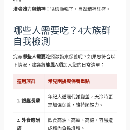
作。
增強體力與精神：
循環順暢了，自然精神旺盛。
哪些人需要吃？4大族群
自我檢測
究竟
哪些人需要吃
蚓激酶來保養呢？如果您符合以
下情況，建議將
龍鳳A順
加入您的日常清單：
適用族群
常見困擾與保養重點
年紀大循環代謝變差，天冷時更
1. 銀髮長輩
需加強保養，維持順暢力。
2. 外食應酬
飲食高油、高鹽、高糖，容易造
族
成體內負擔堆積。