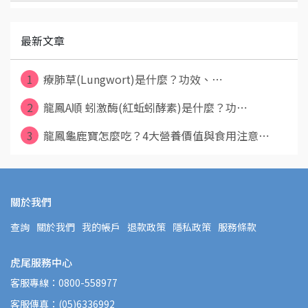
最新文章
1
療肺草(Lungwort)是什麼？功效、⋯
2
龍鳳A順 蚓激酶(紅蚯蚓酵素)是什麼？功⋯
3
龍鳳龜鹿寶怎麼吃？4大營養價值與食用注意⋯
關於我們
查詢
關於我們
我的帳戶
退款政策
隱私政策
服務條款
虎尾服務中心
客服專線：0800-558977
客服傳真：(05)6336992