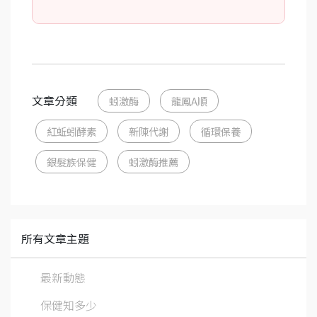
文章分類
蚓激酶
龍鳳A順
紅蚯蚓酵素
新陳代謝
循環保養
銀髮族保健
蚓激酶推薦
所有文章主題
最新動態
保健知多少