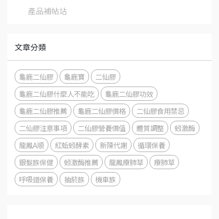
產品補帖站
文章分類
龜鹿二仙膠
龜鹿寶
二仙膠
龜鹿二仙膠什麼人不能吃
龜鹿二仙膠功效
龜鹿二仙膠推薦
龜鹿二仙膠價格
二仙膠食用禁忌
二仙膠注意事項
二仙膠營養價值
體質調整
蚓激酶
龍鳳A順
紅蚯蚓酵素
新陳代謝
循環保養
銀髮族保健
蚓激酶推薦
龍鳳療肺草
療肺草
呼吸道保養
抽菸族
機車族