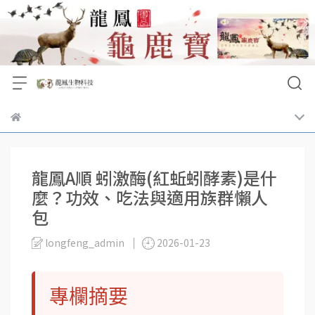
龍鳳A順 蚓激酶(紅蚯蚓酵素)是什
麼？功效、吃法與適用族群懶人
包
longfeng_admin
2026-01-23
專欄摘要