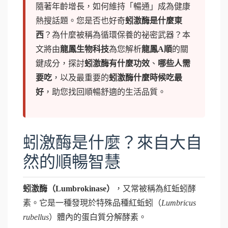
隨著年齡增長，如何維持「暢通」成為健康
熱搜話題。您是否也好奇
蚓激酶是什麼東
西
？為什麼被稱為循環保養的祕密武器？本
文將由
龍鳳生物科技
為您解析
龍鳳A順
的關
鍵成分，探討
蚓激酶有什麼功效
、
哪些人需
要吃
，以及最重要的
蚓激酶什麼時候吃最
好
，助您找回順暢舒適的生活品質。
蚓激酶是什麼？來自大自
然的順暢智慧
蚓激酶（Lumbrokinase）
，又常被稱為紅蚯蚓酵
素。它是一種發現於特殊品種紅蚯蚓（
Lumbricus
rubellus
）體內的蛋白質分解酵素。