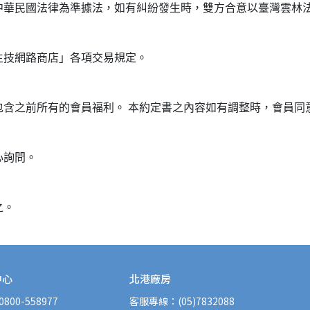
中華民國法律為準據法，如有糾紛發生時，雙方合意以臺灣雲林
生技網路商店」各項交易規定。
包含之前所有的會員福利。 本約定書之內容如有調整時，會員同
心詢問。
之。
中心
北港廠房
00-558977
客服專線：(05)7832088 