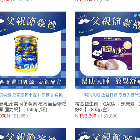
鈣含量 全家高鈣來源 無蔗糖 無負擔
幫助入睡 放鬆舒適 享受入夜時
蘭乳源 美國葉黃素 植物葡萄糖胺
複合益生菌｜GABA ｜芝麻素 
 固力鈣】( 1500g/罐)
好坤】(80粒/盒)
990
NT$1,680
NT$2,200
NT$2,800