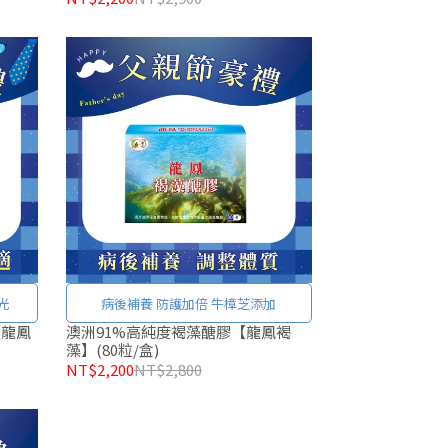
光
病後補養 防護加倍 牛樟芝添加
【龍鳳
澳洲91%高純度褐藻醣膠【龍鳳褐
藻】(80粒/盒)
NT$2,200
NT$2,800