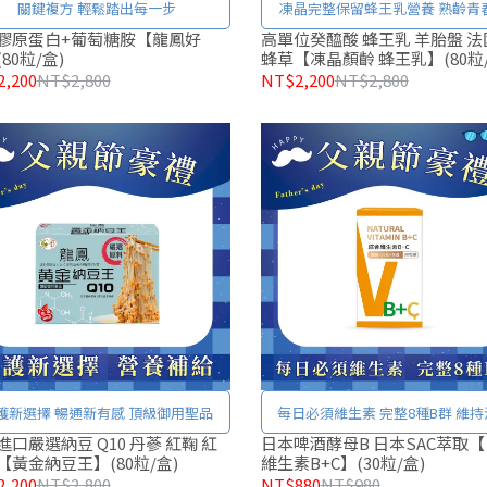
關鍵複方 輕鬆踏出每一步
凍晶完整保留蜂王乳營養 熟齡青
膠原蛋白+葡萄糖胺【龍鳳好
高單位癸醯酸 蜂王乳 羊胎盤 法
80粒/盒)
蜂草【凍晶顏齡 蜂王乳】(80粒/
,200
NT$2,800
NT$2,200
NT$2,800
護新選擇 暢通新有感 頂級御用聖品
每日必須維生素 完整8種B群 維持
進口嚴選納豆 Q10 丹蔘 紅鞠 紅
日本啤酒酵母B 日本SAC萃取【
【黃金納豆王】(80粒/盒)
維生素B+C】(30粒/盒)
,200
NT$2,800
NT$880
NT$980