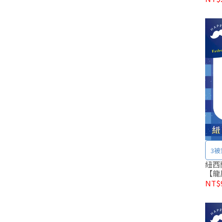
3被
紐西
【龍鳳
NT$