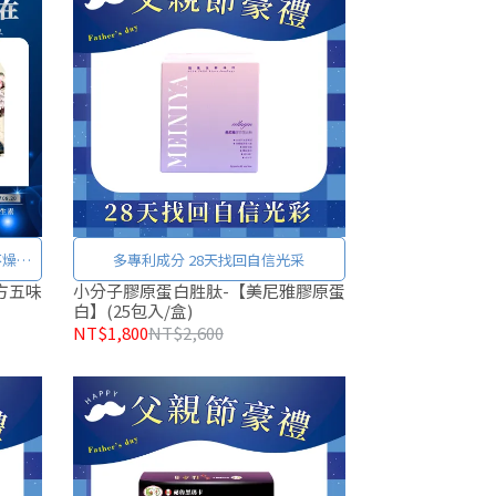
多專利成分 28天找回自信光采
方五味
小分子膠原蛋白胜肽-【美尼雅膠原蛋
白】(25包入/盒)
NT$1,800
NT$2,600