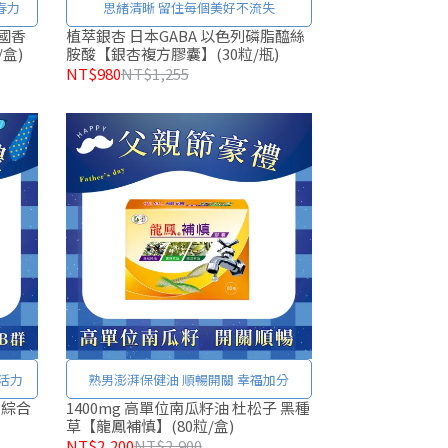
春力
思緒清晰 留住每個美好不流失
國香
植萃銀杏 日本GABA 以色列磷脂醯絲
盒)
胺酸【銀杏複方膠囊】(30粒/瓶)
NT$980
NT$1,255
活力
熟男澎湃保健油 順暢開關 幸福加分
 綜合
1400mg 高單位南瓜籽油 杜松子 黑種
草【龍鳳補慎】(80粒/盒)
NT$2,200
NT$2,900