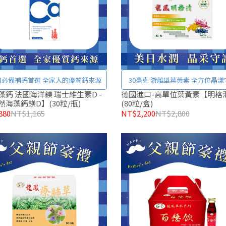
每日必備補鈣首選 全家人的優質鈣來源
30毫克 游離型葉黃素 全方位晶漾
 瑞士維生素D -
德國進口-高單位葉黃素【明格
然海藻鈣鎂D】(30粒/瓶)
(80粒/盒)
880
NT$1,165
NT$2,200
NT$2,800