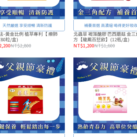
天然嚴選 享受順暢 清新防護
補養首選 高濃縮 喝得更好吸
法-黃金比例 植萃專利【 療肺
北蟲草 褐藻醣膠 巴西蘑菇 金三
80粒/盒)
方【龍鳳百恏飲】(12瓶/盒)
,200
NT$2,800
NT$1,200
NT$1,600