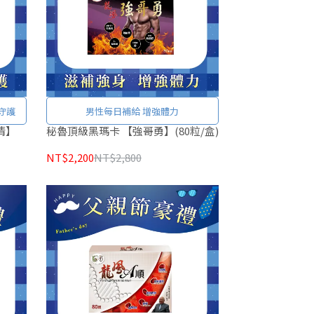
守護
男性每日補給 增強體力
清】
秘魯頂級黑瑪卡 【強哥勇】(80粒/盒)
NT$2,200
NT$2,800