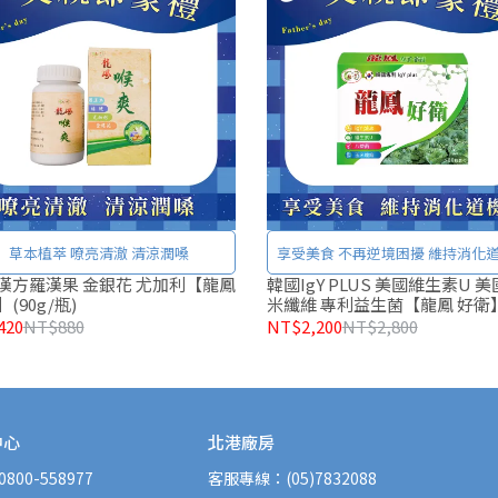
草本植萃 嘹亮清澈 清涼潤嗓
享受美食 不再逆境困擾 維持消
漢方羅漢果 金銀花 尤加利【龍鳳
韓國IgY PLUS 美國維生素U 
(90g/瓶)
米纖維 專利益生菌【龍鳳 好衛】
粒/盒)
420
NT$880
NT$2,200
NT$2,800
中心
北港廠房
00-558977
客服專線：(05)7832088 