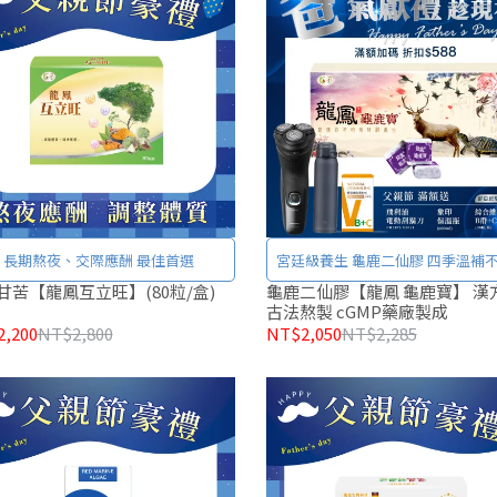
長期熬夜、交際應酬 最佳首選
宮廷級養生 龜鹿二仙膠 四季溫補不燥熱
好喝無腥味
甘苦【龍鳳互立旺】(80粒/盒)
龜鹿二仙膠【龍鳳 龜鹿寶】 漢
古法熬製 cGMP藥廠製成
,200
NT$2,800
NT$2,050
NT$2,285