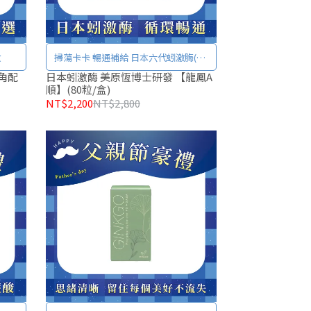
收
掃蕩卡卡 暢通補給 日本六代蚓激脢(SK
激酶)
角配
日本蚓激酶 美原恆博士研發 【龍鳳A
順】(80粒/盒)
NT$2,200
NT$2,800