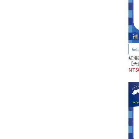
紅海藻鈣 法國海洋鎂
【天
NT$