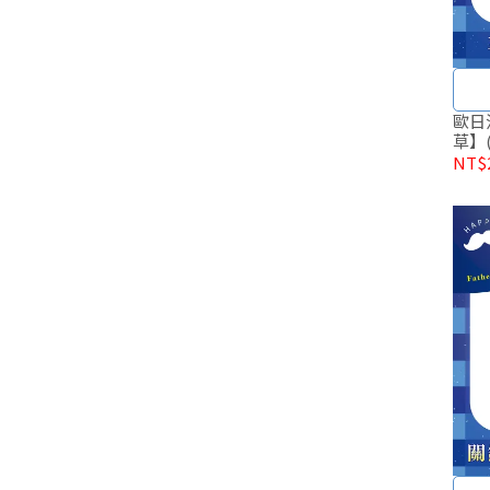
歐日
草】(
NT$2