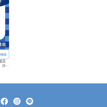
化道機能
美國玉
(80