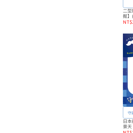
二型
掘】(
NT$2
守
日本
景天
NT$2