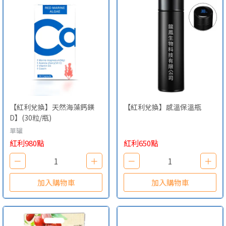
【紅利兌換】天然海藻鈣鎂
【紅利兌換】感溫保溫瓶
D】(30粒/瓶)
單罐
紅利980點
紅利650點
－
1
＋
－
1
＋
加入購物車
加入購物車